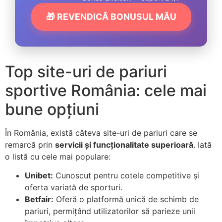
🎁 REVENDICĂ BONUSUL MĂU
Top site-uri de pariuri
sportive România: cele mai
bune opțiuni
În România, există câteva site-uri de pariuri care se
remarcă prin
servicii și funcționalitate superioară
. Iată
o listă cu cele mai populare:
Unibet:
Cunoscut pentru cotele competitive și
oferta variată de sporturi.
Betfair:
Oferă o platformă unică de schimb de
pariuri, permițând utilizatorilor să parieze unii