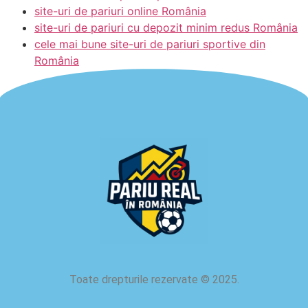
site-uri de pariuri online România
site-uri de pariuri cu depozit minim redus România
cele mai bune site-uri de pariuri sportive din
România
Toate drepturile rezervate
©
2025.