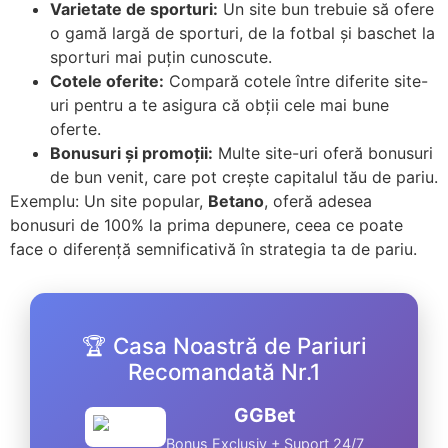
Varietate de sporturi:
Un site bun trebuie să ofere
o gamă largă de sporturi, de la fotbal și baschet la
sporturi mai puțin cunoscute.
Cotele oferite:
Compară cotele între diferite site-
uri pentru a te asigura că obții cele mai bune
oferte.
Bonusuri și promoții:
Multe site-uri oferă bonusuri
de bun venit, care pot crește capitalul tău de pariu.
Exemplu: Un site popular,
Betano
, oferă adesea
bonusuri de 100% la prima depunere, ceea ce poate
face o diferență semnificativă în strategia ta de pariu.
🏆 Casa Noastră de Pariuri
Recomandată Nr.1
GGBet
Bonus Exclusiv + Suport 24/7