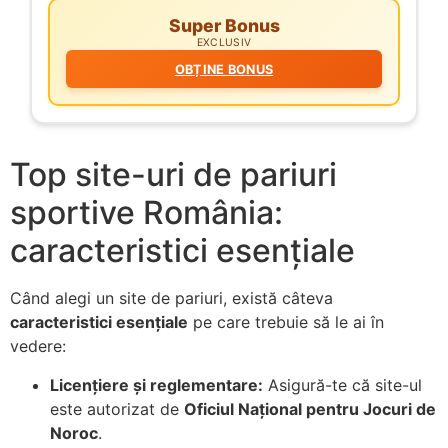
Super Bonus
EXCLUSIV
OBȚINE BONUS
Top site-uri de pariuri
sportive România:
caracteristici esențiale
Când alegi un site de pariuri, există câteva
caracteristici esențiale
pe care trebuie să le ai în
vedere:
Licențiere și reglementare:
Asigură-te că site-ul
este autorizat de
Oficiul Național pentru Jocuri de
Noroc
.