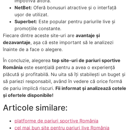
împotriva altora.
NetBet:
Oferă bonusuri atractive și o interfață
ușor de utilizat.
Superbet:
Este popular pentru pariurile live și
promoțiile constante.
Fiecare dintre aceste site-uri are
avantaje și
dezavantaje
, așa că este important să le analizezi
înainte de a face o alegere.
În concluzie, alegerea
top site-uri de pariuri sportive
România
este esențială pentru a avea o experiență
plăcută și profitabilă. Nu uita să îți stabilești un buget și
să pariezi responsabil, având în vedere că orice formă
de pariu implică riscuri.
Fii informat și analizează cotele
și ofertele disponibile!
Articole similare:
platforme de pariuri sportive România
cel mai bun site pentru pariuri live România