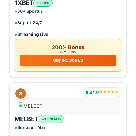
1XBET
LIDER
50+ Sporturi
Suport 24/7
Streaming Live
200% Bonus
EXCLUSIV
OBȚINE BONUS
8.9/10
★★★★★
3
MELBET
GENEROS
Bonusuri Mari