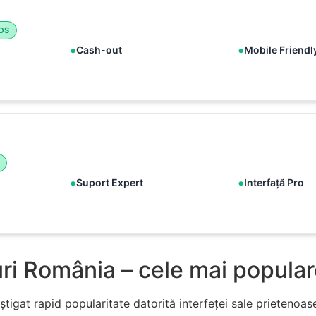
OS
Cash-out
Mobile Friendl
Suport Expert
Interfață Pro
iuri România – cele mai popula
âștigat rapid popularitate datorită interfeței sale prietenoase