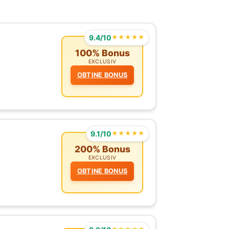
9.4/10
★★★★★
100% Bonus
EXCLUSIV
OBȚINE BONUS
9.1/10
★★★★★
200% Bonus
EXCLUSIV
e
OBȚINE BONUS