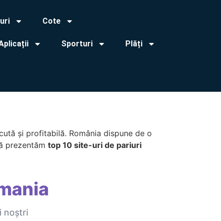
uri
Cote
Aplicații
Sporturi
Plăți
ăcută și profitabilă. România dispune de o
, vă prezentăm
top 10 site-uri de pariuri
omania
 noștri