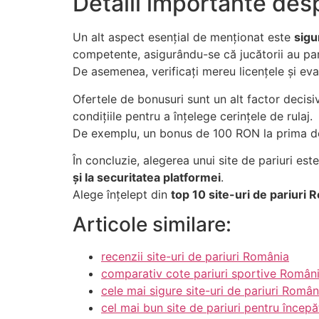
Detalii importante desp
Un alt aspect esențial de menționat este
sigu
competente, asigurându-se că jucătorii au par
De asemenea, verificați mereu licențele și eval
Ofertele de bonusuri sunt un alt factor decisiv
condițiile pentru a înțelege cerințele de rulaj.
De exemplu, un bonus de 100 RON la prima dep
În concluzie, alegerea unui site de pariuri es
și la securitatea platformei
.
Alege înțelept din
top 10 site-uri de pariuri
Articole similare:
recenzii site-uri de pariuri România
comparativ cote pariuri sportive Român
cele mai sigure site-uri de pariuri Român
cel mai bun site de pariuri pentru încep