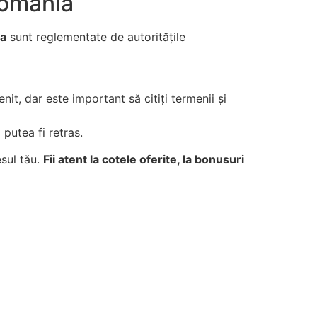
România
ia
sunt reglementate de autoritățile
it, dar este important să citiți termenii și
putea fi retras.
esul tău.
Fii atent la cotele oferite, la bonusuri