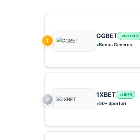
GGBET
NR.1 SITE
1
Bonus Generos
1XBET
LIDER
2
50+ Sporturi