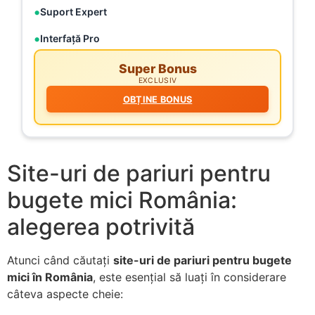
Suport Expert
Interfață Pro
Super Bonus
EXCLUSIV
OBȚINE BONUS
Site-uri de pariuri pentru
bugete mici România:
alegerea potrivită
Atunci când căutați
site-uri de pariuri pentru bugete
mici în România
, este esențial să luați în considerare
câteva aspecte cheie: