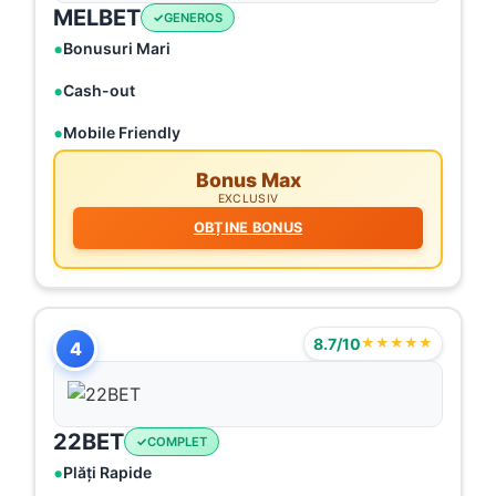
MELBET
GENEROS
Bonusuri Mari
Cash-out
Mobile Friendly
Bonus Max
EXCLUSIV
OBȚINE BONUS
8.7/10
★★★★★
4
22BET
COMPLET
Plăți Rapide