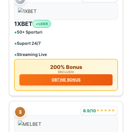
1XBET
LIDER
50+ Sporturi
Suport 24/7
Streaming Live
200% Bonus
EXCLUSIV
OBȚINE BONUS
8.9/10
★★★★★
3