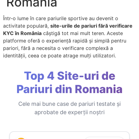
România
Într-o lume în care pariurile sportive au devenit o
activitate populară,
site-urile de pariuri fără verificare
KYC în România
câștigă tot mai mult teren. Aceste
platforme oferă o experiență rapidă și simplă pentru
pariori, fără a necesita o verificare complexă a
identității, ceea ce poate atrage mulți utilizatori.
Top 4 Site-uri de
Pariuri din Romania
Cele mai bune case de pariuri testate și
aprobate de experții noștri