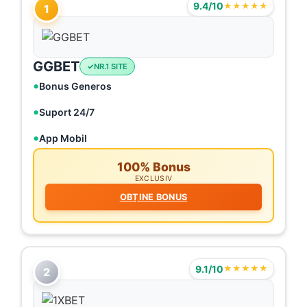
9.4/10
★★★★★
1
GGBET
NR.1 SITE
Bonus Generos
Suport 24/7
App Mobil
100% Bonus
EXCLUSIV
OBȚINE BONUS
9.1/10
★★★★★
2