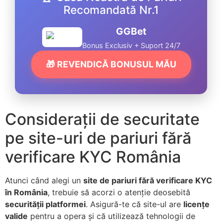
Recomandată Nr.1
GGBet
Bonus Exclusiv + Suport 24/7
🎁 REVENDICĂ BONUSUL MĂU
Considerații de securitate
pe site-uri de pariuri fără
verificare KYC România
Atunci când alegi un
site de pariuri fără verificare KYC
în România
, trebuie să acorzi o atenție deosebită
securității platformei
. Asigură-te că site-ul are
licențe
valide
pentru a opera și că utilizează tehnologii de