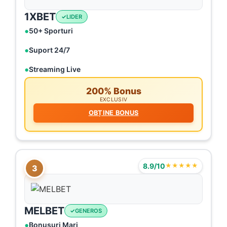
1XBET
LIDER
50+ Sporturi
Suport 24/7
Streaming Live
200% Bonus
EXCLUSIV
OBȚINE BONUS
8.9/10
★★★★★
3
MELBET
GENEROS
Bonusuri Mari