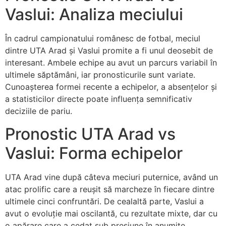
Vaslui: Analiza meciului
În cadrul campionatului românesc de fotbal, meciul
dintre UTA Arad și Vaslui promite a fi unul deosebit de
interesant. Ambele echipe au avut un parcurs variabil în
ultimele săptămâni, iar pronosticurile sunt variate.
Cunoașterea formei recente a echipelor, a absențelor și
a statisticilor directe poate influența semnificativ
deciziile de pariu.
Pronostic UTA Arad vs
Vaslui: Forma echipelor
UTA Arad vine după câteva meciuri puternice, având un
atac prolific care a reușit să marcheze în fiecare dintre
ultimele cinci confruntări. De cealaltă parte, Vaslui a
avut o evoluție mai oscilantă, cu rezultate mixte, dar cu
o apărare care a cedat sub presiune în anumite