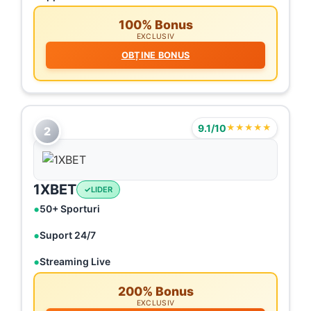
100% Bonus
EXCLUSIV
OBȚINE BONUS
9.1/10
★★★★★
2
1XBET
LIDER
50+ Sporturi
Suport 24/7
Streaming Live
200% Bonus
EXCLUSIV