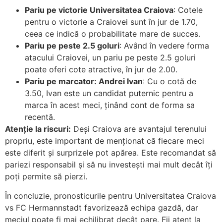
Pariu pe victorie Universitatea Craiova
: Cotele
pentru o victorie a Craiovei sunt în jur de 1.70,
ceea ce indică o probabilitate mare de succes.
Pariu pe peste 2.5 goluri
: Având în vedere forma
atacului Craiovei, un pariu pe peste 2.5 goluri
poate oferi cote atractive, în jur de 2.00.
Pariu pe marcator: Andrei Ivan
: Cu o cotă de
3.50, Ivan este un candidat puternic pentru a
marca în acest meci, ținând cont de forma sa
recentă.
Atenție la riscuri:
Deși Craiova are avantajul terenului
propriu, este important de menționat că fiecare meci
este diferit și surprizele pot apărea. Este recomandat să
pariezi responsabil și să nu investești mai mult decât îți
poți permite să pierzi.
În concluzie, pronosticurile pentru Universitatea Craiova
vs FC Hermannstadt favorizează echipa gazdă, dar
meciul poate fi mai echilibrat decât pare. Fii atent la