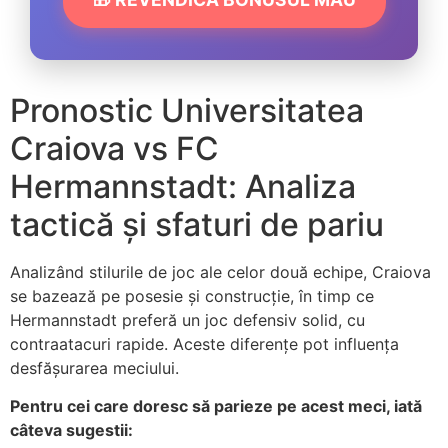
Pronostic Universitatea
Craiova vs FC
Hermannstadt: Analiza
tactică și sfaturi de pariu
Analizând stilurile de joc ale celor două echipe, Craiova
se bazează pe posesie și construcție, în timp ce
Hermannstadt preferă un joc defensiv solid, cu
contraatacuri rapide. Aceste diferențe pot influența
desfășurarea meciului.
Pentru cei care doresc să parieze pe acest meci, iată
câteva sugestii: