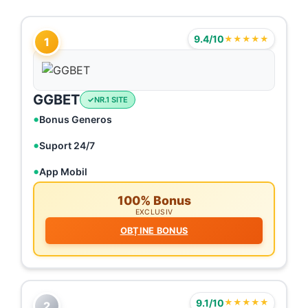
9.4/10
★★★★★
1
GGBET
NR.1 SITE
Bonus Generos
Suport 24/7
App Mobil
100% Bonus
EXCLUSIV
OBȚINE BONUS
9.1/10
★★★★★
2