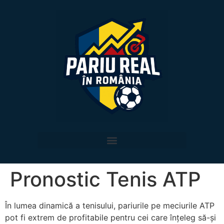
Pronostic Tenis ATP
În lumea dinamică a tenisului, pariurile pe meciurile ATP
pot fi extrem de profitabile pentru cei care înțeleg să-și