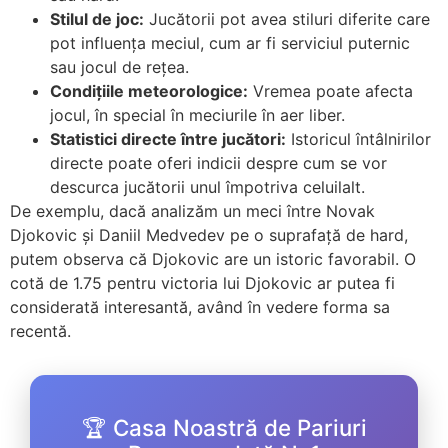
Stilul de joc:
Jucătorii pot avea stiluri diferite care
pot influența meciul, cum ar fi serviciul puternic
sau jocul de rețea.
Condițiile meteorologice:
Vremea poate afecta
jocul, în special în meciurile în aer liber.
Statistici directe între jucători:
Istoricul întâlnirilor
directe poate oferi indicii despre cum se vor
descurca jucătorii unul împotriva celuilalt.
De exemplu, dacă analizăm un meci între Novak
Djokovic și Daniil Medvedev pe o suprafață de hard,
putem observa că Djokovic are un istoric favorabil. O
cotă de 1.75 pentru victoria lui Djokovic ar putea fi
considerată interesantă, având în vedere forma sa
recentă.
🏆 Casa Noastră de Pariuri