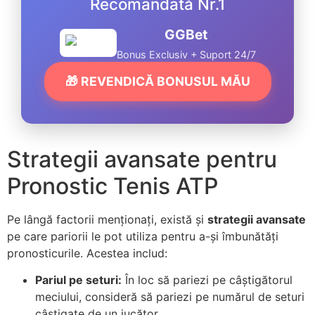
Recomandată Nr.1
GGBet
Bonus Exclusiv + Suport 24/7
🎁 REVENDICĂ BONUSUL MĂU
Strategii avansate pentru
Pronostic Tenis ATP
Pe lângă factorii menționați, există și
strategii avansate
pe care pariorii le pot utiliza pentru a-și îmbunătăți
pronosticurile. Acestea includ:
Pariul pe seturi:
În loc să pariezi pe câștigătorul
meciului, consideră să pariezi pe numărul de seturi
câștigate de un jucător.