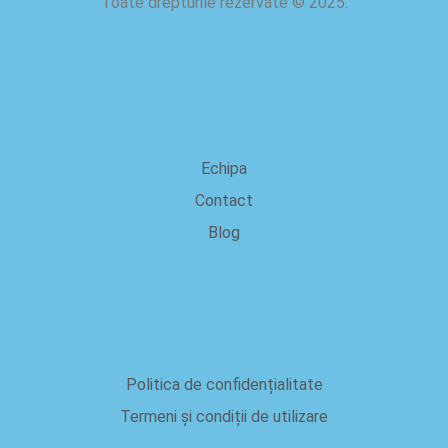
Toate drepturile rezervate
©
2025.
despre noi
Echipa
Contact
Blog
Juridic
Politica de confidențialitate
Termeni și condiții de utilizare