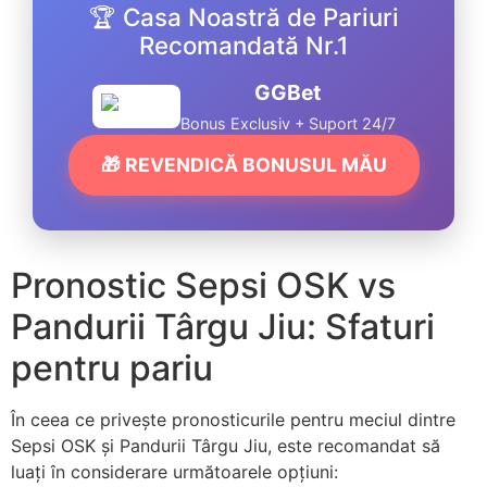
🏆 Casa Noastră de Pariuri
Recomandată Nr.1
GGBet
Bonus Exclusiv + Suport 24/7
🎁 REVENDICĂ BONUSUL MĂU
Pronostic Sepsi OSK vs
Pandurii Târgu Jiu: Sfaturi
pentru pariu
În ceea ce privește pronosticurile pentru meciul dintre
Sepsi OSK și Pandurii Târgu Jiu, este recomandat să
luați în considerare următoarele opțiuni: