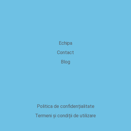
despre noi
Echipa
Contact
Blog
Juridic
Politica de confidențialitate
Termeni și condiții de utilizare