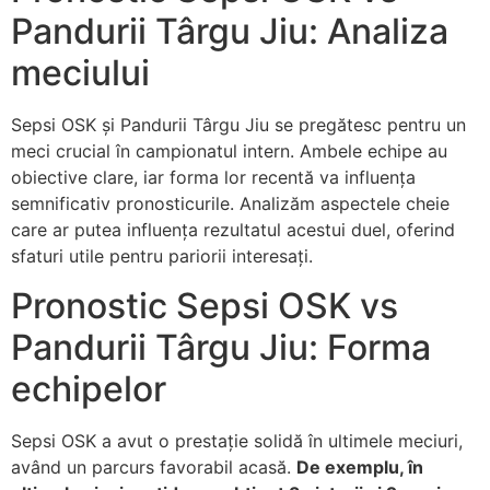
Pandurii Târgu Jiu: Analiza
meciului
Sepsi OSK și Pandurii Târgu Jiu se pregătesc pentru un
meci crucial în campionatul intern. Ambele echipe au
obiective clare, iar forma lor recentă va influența
semnificativ pronosticurile. Analizăm aspectele cheie
care ar putea influența rezultatul acestui duel, oferind
sfaturi utile pentru pariorii interesați.
Pronostic Sepsi OSK vs
Pandurii Târgu Jiu: Forma
echipelor
Sepsi OSK a avut o prestație solidă în ultimele meciuri,
având un parcurs favorabil acasă.
De exemplu, în