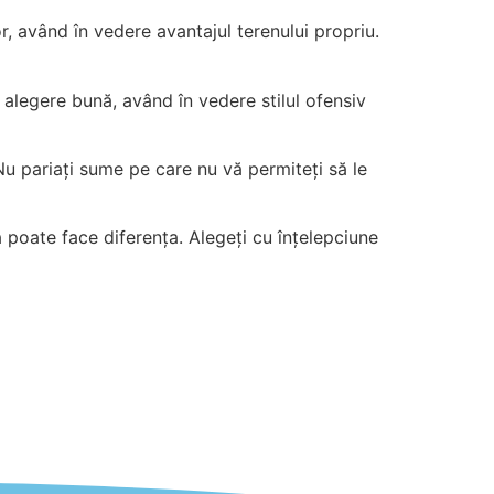
r, având în vedere avantajul terenului propriu.
 alegere bună, având în vedere stilul ofensiv
 Nu pariați sume pe care nu vă permiteți să le
tă poate face diferența. Alegeți cu înțelepciune