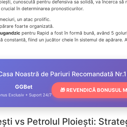
loiești, cunoscută pentru defensiva sa solidă, va încerca să 
crucial în determinarea pronosticurilor.
 meciuri, un atac prolific.
 apărare foarte organizată.
ugandzic
pentru Rapid a fost în formă bună, având 5 goluri 
ă constantă, fiind un jucător cheie în sistemul de apărare. A
Casa Noastră de Pariuri Recomandată Nr.1
GGBet
🎁 REVENDICĂ BONUSUL 
nus Exclusiv + Suport 24/7
ti vs Petrolul Ploiești: Strate