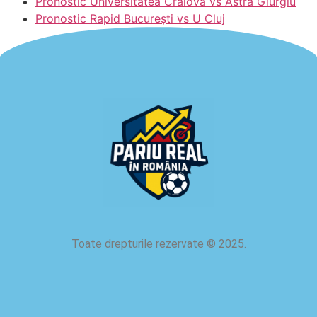
Pronostic Universitatea Craiova vs Astra Giurgiu
Pronostic Rapid București vs U Cluj
Toate drepturile rezervate
©
2025.