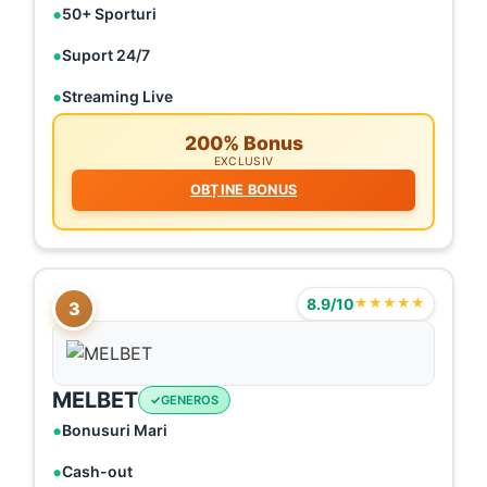
50+ Sporturi
Suport 24/7
Streaming Live
200% Bonus
EXCLUSIV
OBȚINE BONUS
8.9/10
★★★★★
3
MELBET
GENEROS
Bonusuri Mari
Cash-out