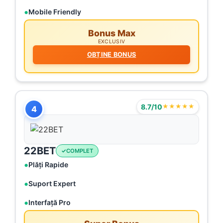
Mobile Friendly
Bonus Max
EXCLUSIV
OBȚINE BONUS
8.7/10
★★★★★
4
22BET
COMPLET
Plăți Rapide
Suport Expert
Interfață Pro