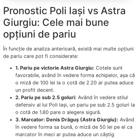
Pronostic Poli Iași vs Astra
Giurgiu: Cele mai bune
opțiuni de pariu
În funcție de analiza anterioară, există mai multe opțiuni
de pariu care pot fi considerate:
1. Pariu pe victorie Astra Giurgiu:
Cotele sunt
favorabile, având în vedere forma echipelor, așa că
o miză de 100 lei la o cotă de 2.20 ar putea aduce
un profit decent.
2. Pariu pe sub 2.5 goluri:
Având în vedere stilul
defensiv al lui Poli Iași, un pariu pe sub 2.5 goluri la
o cotă de 1.80 pare o alegere sigură.
3. Marcator: Denis Drăguș (Astra Giurgiu):
Având
în vedere forma sa bună, o miză de 50 lei pe el ca
marcator în meci ar putea aduce un câștig