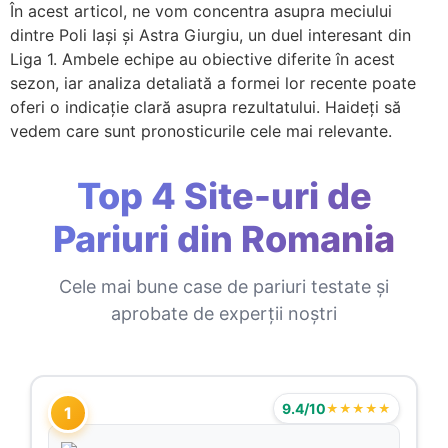
În acest articol, ne vom concentra asupra meciului
dintre Poli Iași și Astra Giurgiu, un duel interesant din
Liga 1. Ambele echipe au obiective diferite în acest
sezon, iar analiza detaliată a formei lor recente poate
oferi o indicație clară asupra rezultatului. Haideți să
vedem care sunt pronosticurile cele mai relevante.
Top 4 Site-uri de
Pariuri din Romania
Cele mai bune case de pariuri testate și
aprobate de experții noștri
9.4/10
★★★★★
1