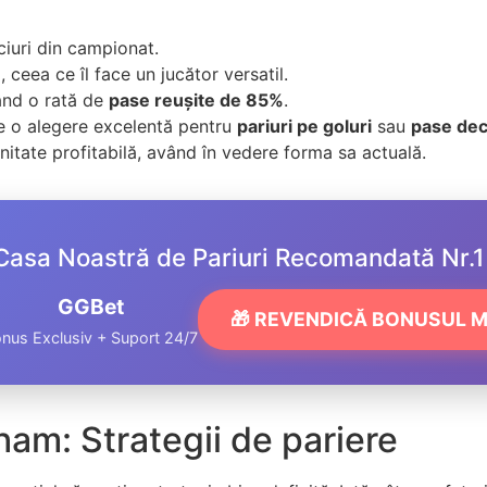
iuri din campionat.
 ceea ce îl face un jucător versatil.
vând o rată de
pase reușite de 85%
.
te o alegere excelentă pentru
pariuri pe goluri
sau
pase dec
nitate profitabilă, având în vedere forma sa actuală.
Casa Noastră de Pariuri Recomandată Nr.1
GGBet
🎁 REVENDICĂ BONUSUL 
nus Exclusiv + Suport 24/7
ham: Strategii de pariere