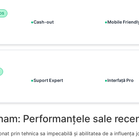
OS
Cash-out
Mobile Friendl
Suport Expert
Interfață Pro
ham: Performanțele sale rece
nat prin tehnica sa impecabilă și abilitatea de a influența j