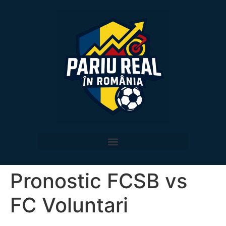
Pronostic FCSB vs
FC Voluntari