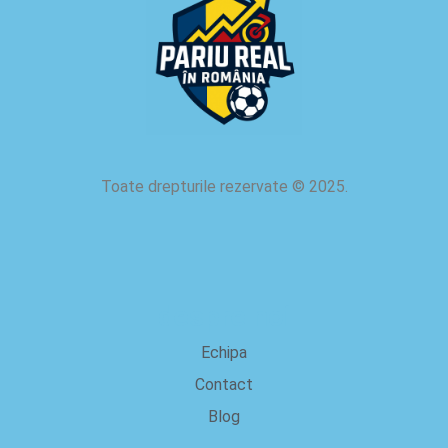
Toate drepturile rezervate
©
2025.
despre noi
Echipa
Contact
Blog