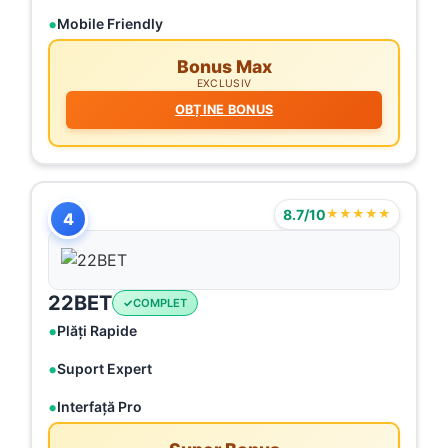
Mobile Friendly
Bonus Max
EXCLUSIV
OBȚINE BONUS
8.7/10
★★★★★
4
22BET
COMPLET
Plăți Rapide
Suport Expert
Interfață Pro