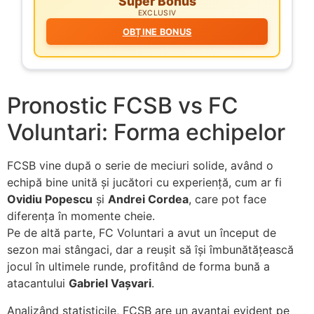
Super Bonus
EXCLUSIV
OBȚINE BONUS
Pronostic FCSB vs FC
Voluntari: Forma echipelor
FCSB vine după o serie de meciuri solide, având o
echipă bine unită și jucători cu experiență, cum ar fi
Ovidiu Popescu
și
Andrei Cordea
, care pot face
diferența în momente cheie.
Pe de altă parte, FC Voluntari a avut un început de
sezon mai stângaci, dar a reușit să își îmbunătățească
jocul în ultimele runde, profitând de forma bună a
atacantului
Gabriel Vașvari
.
Analizând statisticile, FCSB are un avantaj evident pe