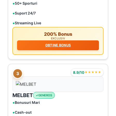
50+ Sporturi
Suport 24/7
Streaming Live
200% Bonus
EXCLUSIV
OBȚINE BONUS
8.9/10
★★★★★
3
MELBET
GENEROS
Bonusuri Mari
Cash-out