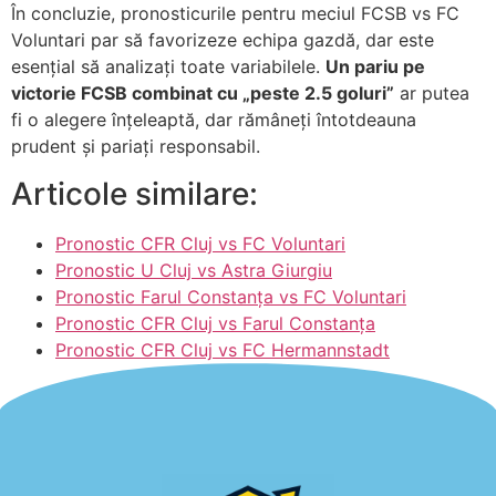
În concluzie, pronosticurile pentru meciul FCSB vs FC
Voluntari par să favorizeze echipa gazdă, dar este
esențial să analizați toate variabilele.
Un pariu pe
victorie FCSB combinat cu „peste 2.5 goluri”
ar putea
fi o alegere înțeleaptă, dar rămâneți întotdeauna
prudent și pariați responsabil.
Articole similare:
Pronostic CFR Cluj vs FC Voluntari
Pronostic U Cluj vs Astra Giurgiu
Pronostic Farul Constanța vs FC Voluntari
Pronostic CFR Cluj vs Farul Constanța
Pronostic CFR Cluj vs FC Hermannstadt