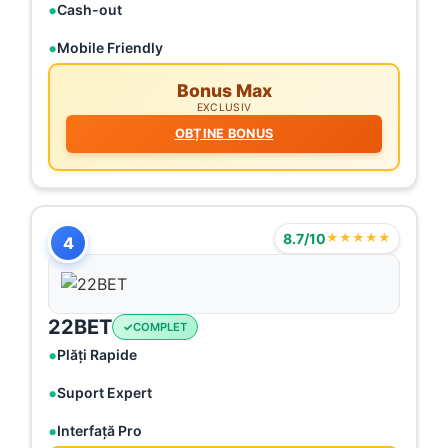
Cash-out
Mobile Friendly
Bonus Max
EXCLUSIV
OBȚINE BONUS
8.7/10
★★★★★
4
22BET
COMPLET
Plăți Rapide
Suport Expert
Interfață Pro