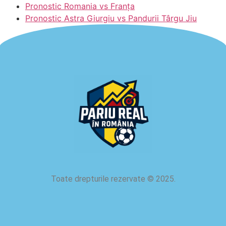
Pronostic Romania vs Franța
Pronostic Astra Giurgiu vs Pandurii Târgu Jiu
Toate drepturile rezervate
©
2025.