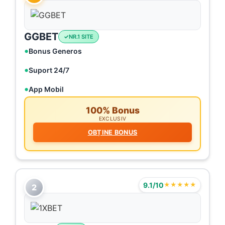
GGBET
NR.1 SITE
Bonus Generos
Suport 24/7
App Mobil
100% Bonus
EXCLUSIV
OBȚINE BONUS
9.1/10
★★★★★
2