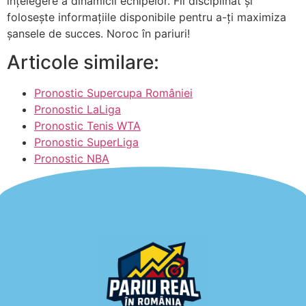
înțelegere a dinamicii echipelor. Fii disciplinat și
folosește informațiile disponibile pentru a-ți maximiza
șansele de succes. Noroc în pariuri!
Articole similare:
Pronostic Supercupa României
Pronostic LaLiga
Pronostic Tenis WTA
Pronostic SuperLiga
Pronostic NBA