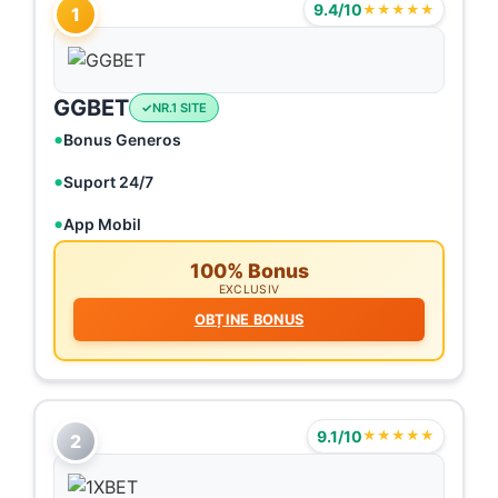
9.4/10
★★★★★
1
GGBET
NR.1 SITE
Bonus Generos
Suport 24/7
App Mobil
100% Bonus
EXCLUSIV
OBȚINE BONUS
9.1/10
★★★★★
2