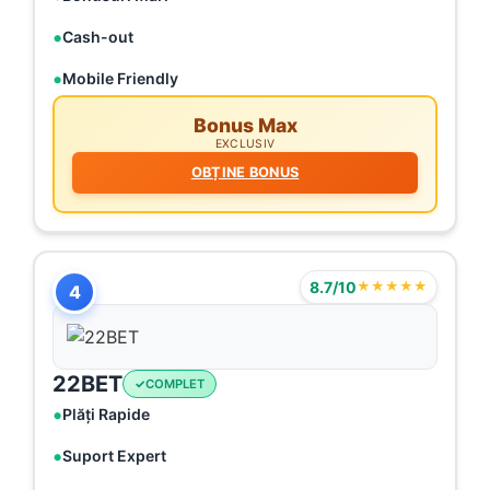
Cash-out
Mobile Friendly
Bonus Max
EXCLUSIV
OBȚINE BONUS
8.7/10
★★★★★
4
22BET
COMPLET
Plăți Rapide
Suport Expert