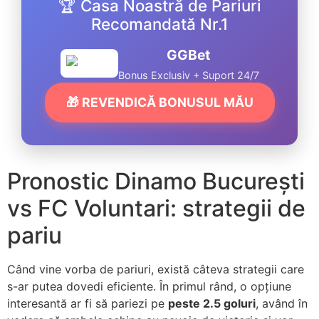
🏆 Casa Noastră de Pariuri
Recomandată Nr.1
GGBet
Bonus Exclusiv + Suport 24/7
🎁 REVENDICĂ BONUSUL MĂU
Pronostic Dinamo București
vs FC Voluntari: strategii de
pariu
Când vine vorba de pariuri, există câteva strategii care
s-ar putea dovedi eficiente. În primul rând, o opțiune
interesantă ar fi să pariezi pe
peste 2.5 goluri
, având în