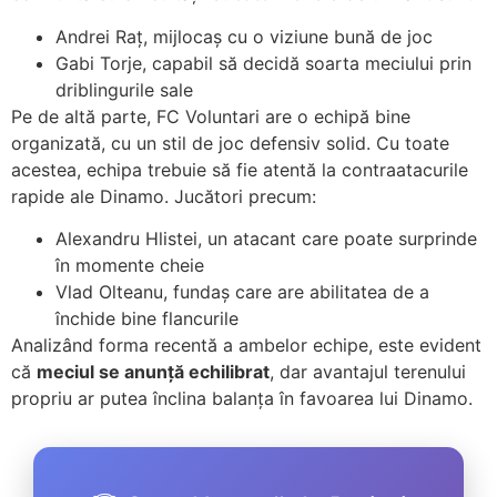
Andrei Raț, mijlocaș cu o viziune bună de joc
Gabi Torje, capabil să decidă soarta meciului prin
driblingurile sale
Pe de altă parte, FC Voluntari are o echipă bine
organizată, cu un stil de joc defensiv solid. Cu toate
acestea, echipa trebuie să fie atentă la contraatacurile
rapide ale Dinamo. Jucători precum:
Alexandru Hlistei, un atacant care poate surprinde
în momente cheie
Vlad Olteanu, fundaș care are abilitatea de a
închide bine flancurile
Analizând forma recentă a ambelor echipe, este evident
că
meciul se anunță echilibrat
, dar avantajul terenului
propriu ar putea înclina balanța în favoarea lui Dinamo.