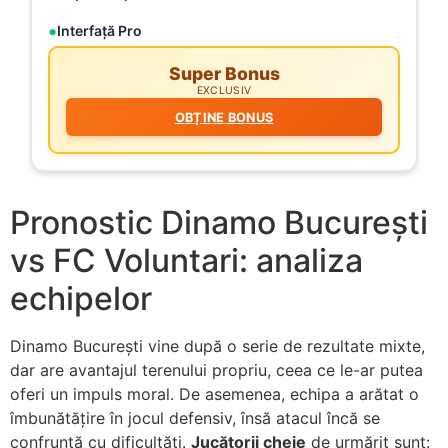
Interfață Pro
Super Bonus
EXCLUSIV
OBȚINE BONUS
Pronostic Dinamo București
vs FC Voluntari: analiza
echipelor
Dinamo București vine după o serie de rezultate mixte,
dar are avantajul terenului propriu, ceea ce le-ar putea
oferi un impuls moral. De asemenea, echipa a arătat o
îmbunătățire în jocul defensiv, însă atacul încă se
confruntă cu dificultăți.
Jucătorii cheie
de urmărit sunt: