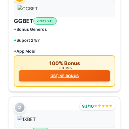
GGBET
NR.1 SITE
Bonus Generos
Suport 24/7
App Mobil
100% Bonus
EXCLUSIV
OBȚINE BONUS
9.1/10
★★★★★
2