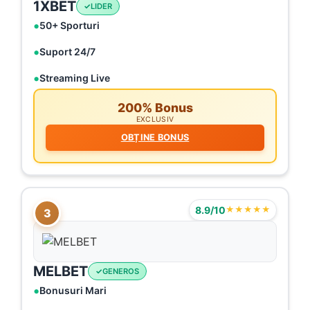
1XBET
LIDER
50+ Sporturi
Suport 24/7
Streaming Live
200% Bonus
EXCLUSIV
OBȚINE BONUS
8.9/10
★★★★★
3
MELBET
GENEROS
Bonusuri Mari