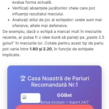
evalua forma actuală.
Verificați absențele jucătorilor cheie care pot
influența rezultatul meciului.
Analizați stilul de joc al echipelor: unele sunt mai
ofensive, altele mai defensive.
De exemplu, dacă o echipă a marcat mult în meciurile
recente, ar putea fi o idee bună să pariați pe „peste 2.5
goluri” în meciurile lor. Cotele pentru acest tip de pariu
pot varia între
1.80 și 2.20
, în funcție de echipele
implicate.
🏆 Casa Noastră de Pariuri
Recomandată Nr.1
GGBet
Bonus Exclusiv + Suport 24/7