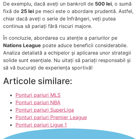
De exemplu, dacă aveți un bankroll de
500 lei
, o sumă
fixă de
25 lei
pe meci este o abordare prudentă. Astfel,
chiar dacă aveți o serie de înfrângeri, veți putea
continua să pariați fără riscuri majore.
În concluzie, abordarea cu atenție a pariurilor pe
Nations League
poate aduce beneficii considerabile.
Analiza detaliată a echipelor și aplicarea unor strategii
solide sunt esențiale. Nu uitați să pariați responsabil și
să vă bucurați de experiența sportivă!
Articole similare:
Ponturi pariuri MLS
Ponturi pariuri NBA
Ponturi pariuri SuperLiga
Ponturi pariuri Premier League
Ponturi pariuri Ligue 1