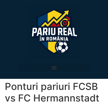
Ponturi pariuri FCSB
vs FC Hermannstadt