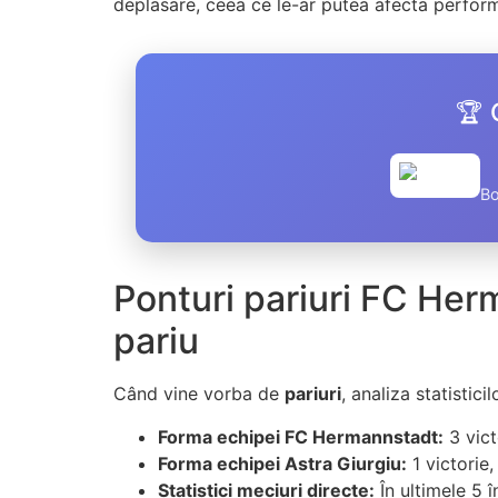
deplasare, ceea ce le-ar putea afecta perform
🏆 
Bo
Ponturi pariuri FC Herm
pariu
Când vine vorba de
pariuri
, analiza statistic
Forma echipei FC Hermannstadt:
3 victo
Forma echipei Astra Giurgiu:
1 victorie,
Statistici meciuri directe:
În ultimele 5 î