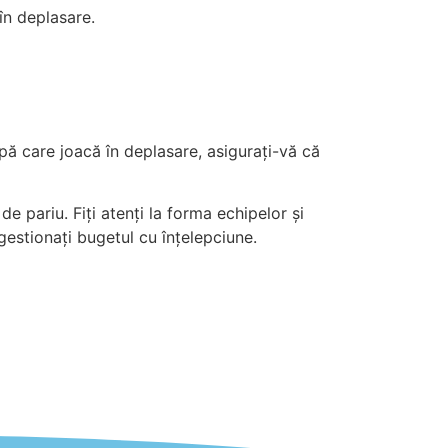
în deplasare.
ipă care joacă în deplasare, asigurați-vă că
e pariu. Fiți atenți la forma echipelor și
 gestionați bugetul cu înțelepciune.