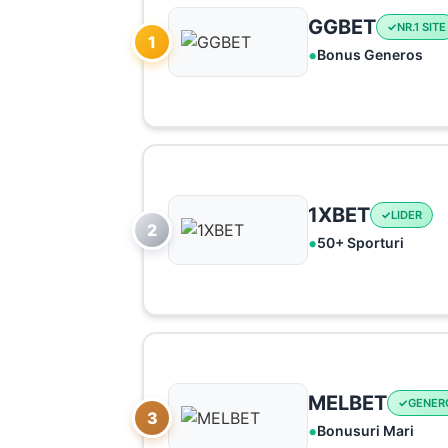
GGBET
NR.1 SITE
1
Bonus Generos
1XBET
LIDER
2
50+ Sporturi
MELBET
GENER
3
Bonusuri Mari