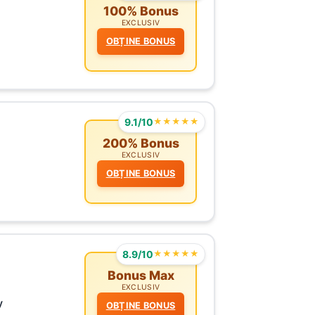
100% Bonus
EXCLUSIV
OBȚINE BONUS
9.1/10
★★★★★
200% Bonus
EXCLUSIV
e
OBȚINE BONUS
8.9/10
★★★★★
Bonus Max
EXCLUSIV
y
OBȚINE BONUS