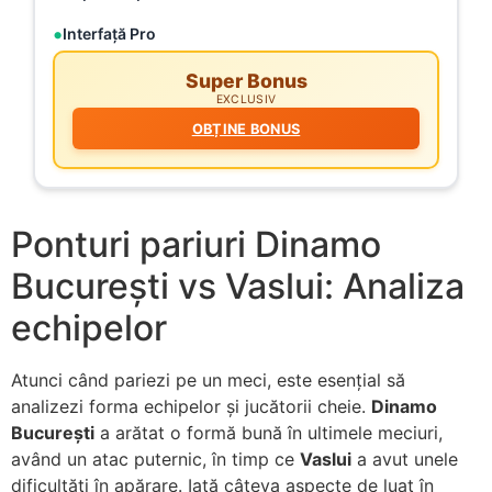
Interfață Pro
Super Bonus
EXCLUSIV
OBȚINE BONUS
Ponturi pariuri Dinamo
București vs Vaslui: Analiza
echipelor
Atunci când pariezi pe un meci, este esențial să
analizezi forma echipelor și jucătorii cheie.
Dinamo
București
a arătat o formă bună în ultimele meciuri,
având un atac puternic, în timp ce
Vaslui
a avut unele
dificultăți în apărare. Iată câteva aspecte de luat în