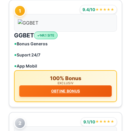
9.4/10
★★★★★
1
GGBET
NR.1 SITE
Bonus Generos
Suport 24/7
App Mobil
100% Bonus
EXCLUSIV
OBȚINE BONUS
9.1/10
★★★★★
2