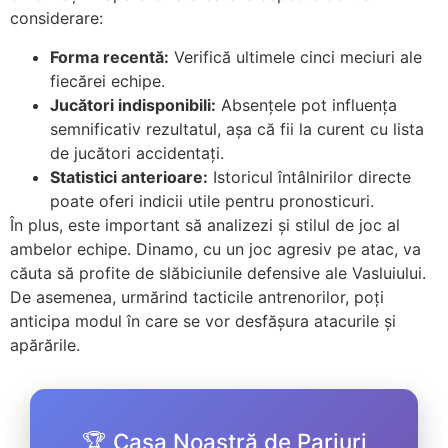
considerare:
Forma recentă:
Verifică ultimele cinci meciuri ale
fiecărei echipe.
Jucători indisponibili:
Absențele pot influența
semnificativ rezultatul, așa că fii la curent cu lista
de jucători accidentați.
Statistici anterioare:
Istoricul întâlnirilor directe
poate oferi indicii utile pentru pronosticuri.
În plus, este important să analizezi și stilul de joc al
ambelor echipe. Dinamo, cu un joc agresiv pe atac, va
căuta să profite de slăbiciunile defensive ale Vasluiului.
De asemenea, urmărind tacticile antrenorilor, poți
anticipa modul în care se vor desfășura atacurile și
apărările.
🏆 Casa Noastră de Pariuri