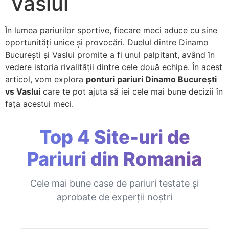
Vaslui
În lumea pariurilor sportive, fiecare meci aduce cu sine
oportunități unice și provocări. Duelul dintre Dinamo
București și Vaslui promite a fi unul palpitant, având în
vedere istoria rivalității dintre cele două echipe. În acest
articol, vom explora
ponturi pariuri Dinamo București
vs Vaslui
care te pot ajuta să iei cele mai bune decizii în
fața acestui meci.
Top 4 Site-uri de
Pariuri din Romania
Cele mai bune case de pariuri testate și
aprobate de experții noștri