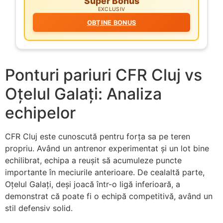
Super Bonus
EXCLUSIV
OBȚINE BONUS
Ponturi pariuri CFR Cluj vs
Oțelul Galați: Analiza
echipelor
CFR Cluj este cunoscută pentru forța sa pe teren
propriu. Având un antrenor experimentat și un lot bine
echilibrat, echipa a reușit să acumuleze puncte
importante în meciurile anterioare. De cealaltă parte,
Oțelul Galați, deși joacă într-o ligă inferioară, a
demonstrat că poate fi o echipă competitivă, având un
stil defensiv solid.