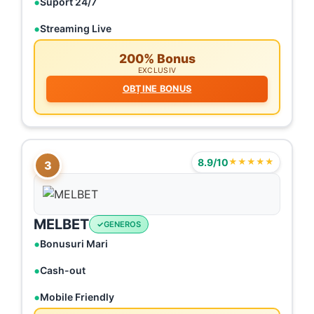
Suport 24/7
Streaming Live
200% Bonus
EXCLUSIV
OBȚINE BONUS
8.9/10
★★★★★
3
MELBET
GENEROS
Bonusuri Mari
Cash-out
Mobile Friendly