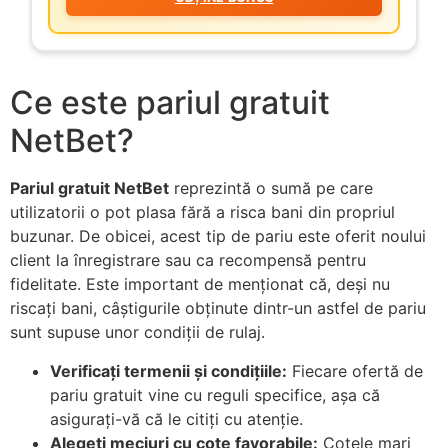
Ce este pariul gratuit
NetBet?
Pariul gratuit NetBet
reprezintă o sumă pe care
utilizatorii o pot plasa fără a risca bani din propriul
buzunar. De obicei, acest tip de pariu este oferit noului
client la înregistrare sau ca recompensă pentru
fidelitate. Este important de menționat că, deși nu
riscați bani, câștigurile obținute dintr-un astfel de pariu
sunt supuse unor condiții de rulaj.
Verificați termenii și condițiile:
Fiecare ofertă de
pariu gratuit vine cu reguli specifice, așa că
asigurați-vă că le citiți cu atenție.
Alegeți meciuri cu cote favorabile:
Cotele mari