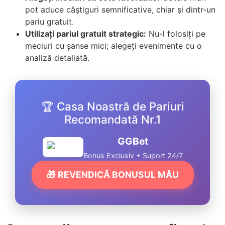
pot aduce câștiguri semnificative, chiar și dintr-un
pariu gratuit.
Utilizați pariul gratuit strategic:
Nu-l folosiți pe
meciuri cu șanse mici; alegeți evenimente cu o
analiză detaliată.
🏆 Casa Noastră de Pariuri
Recomandată Nr.1
GGBet
Bonus Exclusiv + Suport 24/7
🎁 REVENDICĂ BONUSUL MĂU