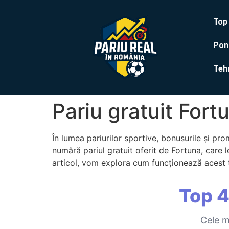
Top 
Pont
Teh
Pariu gratuit Fort
În lumea pariurilor sportive, bonusurile și prom
numără pariul gratuit oferit de Fortuna, care l
articol, vom explora cum funcționează acest t
Top 4
Cele m