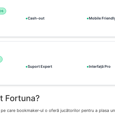
OS
Cash-out
Mobile Friendl
Suport Expert
Interfață Pro
it Fortuna?
e care bookmaker-ul o oferă jucătorilor pentru a plasa un pa