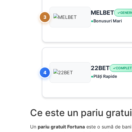
MELBET
GENER
3
Bonusuri Mari
22BET
COMPLET
4
Plăți Rapide
Ce este un pariu gratu
Un
pariu gratuit Fortuna
este o sumă de bani p