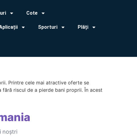
uri
Cote
Aplicații
Sporturi
Plăți
rii. Printre cele mai atractive oferte se
fără riscul de a pierde bani proprii. În acest
omania
 noștri