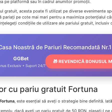
area pe platformă sau în cadrul anumitor promoții.
ul gratuit, acesta poate fi utilizat pe diverse evenimente sp
pariați pe cote mai mari pentru a maximiza potențialul câș
țelegeți condițiile de utilizare ale pariului gratuit, inclusiv c
Casa Noastră de Pariuri Recomandată Nr.1
GGBet
🎁 REVENDICĂ BONUSUL 
nus Exclusiv + Suport 24/7
r cu pariu gratuit Fortuna
 Fortuna
, este esențial să aveți o strategie bine definită. Iat
mplu, dacă aveți un pariu gratuit de 50 RON, plasați-l pe 