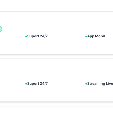
Suport 24/7
App Mobil
Suport 24/7
Streaming Liv