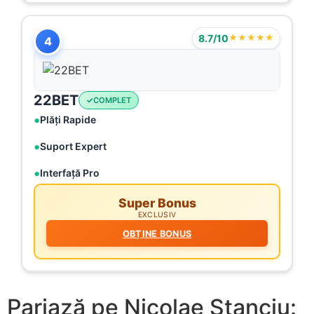
8.7/10
★★★★★
4
22BET
COMPLET
Plăți Rapide
Suport Expert
Interfață Pro
Super Bonus
EXCLUSIV
OBȚINE BONUS
Pariază pe Nicolae Stanciu: