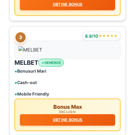
OBȚINE BONUS
8.9/10
★★★★★
3
MELBET
GENEROS
Bonusuri Mari
Cash-out
Mobile Friendly
Bonus Max
EXCLUSIV
OBȚINE BONUS