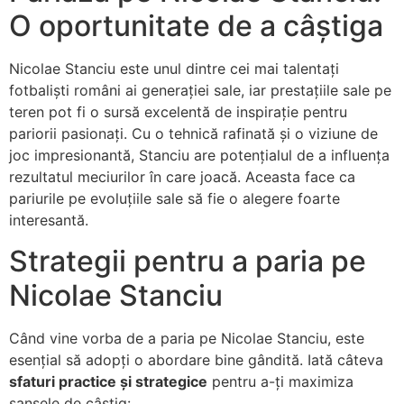
O oportunitate de a câștiga
Nicolae Stanciu este unul dintre cei mai talentați
fotbaliști români ai generației sale, iar prestațiile sale pe
teren pot fi o sursă excelentă de inspirație pentru
pariorii pasionați. Cu o tehnică rafinată și o viziune de
joc impresionantă, Stanciu are potențialul de a influența
rezultatul meciurilor în care joacă. Aceasta face ca
pariurile pe evoluțiile sale să fie o alegere foarte
interesantă.
Strategii pentru a paria pe
Nicolae Stanciu
Când vine vorba de a paria pe Nicolae Stanciu, este
esențial să adopți o abordare bine gândită. Iată câteva
sfaturi practice și strategice
pentru a-ți maximiza
șansele de câștig: