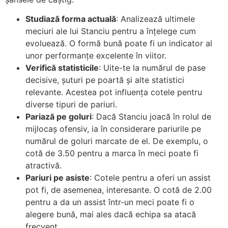
Studiază forma actuală
: Analizează ultimele
meciuri ale lui Stanciu pentru a înțelege cum
evoluează. O formă bună poate fi un indicator al
unor performanțe excelente în viitor.
Verifică statisticile
: Uite-te la numărul de pase
decisive, șuturi pe poartă și alte statistici
relevante. Acestea pot influența cotele pentru
diverse tipuri de pariuri.
Pariază pe goluri
: Dacă Stanciu joacă în rolul de
mijlocaș ofensiv, ia în considerare pariurile pe
numărul de goluri marcate de el. De exemplu, o
cotă de 3.50 pentru a marca în meci poate fi
atractivă.
Pariuri pe asiste
: Cotele pentru a oferi un assist
pot fi, de asemenea, interesante. O cotă de 2.00
pentru a da un assist într-un meci poate fi o
alegere bună, mai ales dacă echipa sa atacă
frecvent.