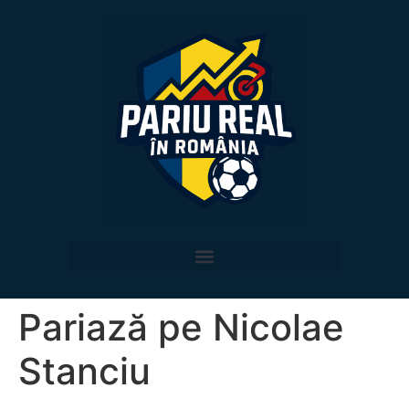
Pariază pe Nicolae
Stanciu