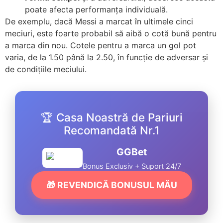
poate afecta performanța individuală.
De exemplu, dacă Messi a marcat în ultimele cinci
meciuri, este foarte probabil să aibă o cotă bună pentru
a marca din nou. Cotele pentru a marca un gol pot
varia, de la 1.50 până la 2.50, în funcție de adversar și
de condițiile meciului.
🏆 Casa Noastră de Pariuri
Recomandată Nr.1
GGBet
Bonus Exclusiv + Suport 24/7
🎁 REVENDICĂ BONUSUL MĂU