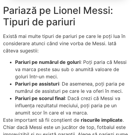
Pariază pe Lionel Messi:
Tipuri de pariuri
Există mai multe tipuri de pariuri pe care le poți lua în
considerare atunci când vine vorba de Messi. Iată
câteva sugestii:
Pariuri pe numărul de goluri
: Poți paria că Messi
va marca peste sau sub o anumită valoare de
goluri într-un meci.
Pariuri pe assisturi
: De asemenea, poți paria pe
numărul de assisturi pe care le va oferi în meci.
Pariuri pe scorul final
: Dacă crezi că Messi va
influența rezultatul meciului, poți paria pe un
anumit scor în care el va marca.
Este important să fii conștient de
riscurile implicate
.
Chiar dacă Messi este un jucător de top, fotbalul este
imprevizibil și nu există garanții. Alege să pariezi sume