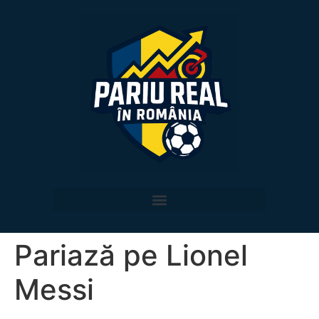
Pariază pe Lionel
Messi