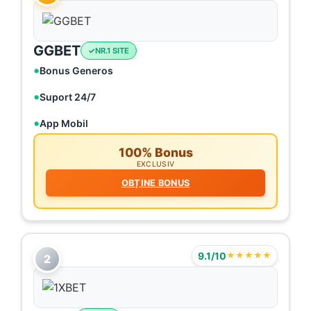
GGBET
NR.1 SITE
Bonus Generos
Suport 24/7
App Mobil
100% Bonus
EXCLUSIV
OBȚINE BONUS
9.1/10
★★★★★
2