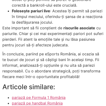
corectă a bankroll-ului este crucială.
Folosește pariuri live
: Acestea îți permit să pariezi
în timpul meciului, oferindu-ți șansa de a reacționa
la desfășurarea jocului.
Este important să fii conștient de
riscurile asociate
cu
pariurile. Chiar și cei mai experimentați pariori pot suferi
pierderi. Fii atent la emoțiile tale și nu lăsa pasiunea
pentru jocuri să-ți afecteze judecata.
În concluzie, pariind pe eSports România, ai ocazia să
te bucuri de jocuri și să câștigi bani în același timp. Fii
informat, analizează-ți opțiunile și nu uita să pariezi
responsabil. Cu o abordare strategică, poți transforma
fiecare meci într-o oportunitate profitabilă!
Articole similare:
pariază pe Formula 1 România
pariază pe handbal România