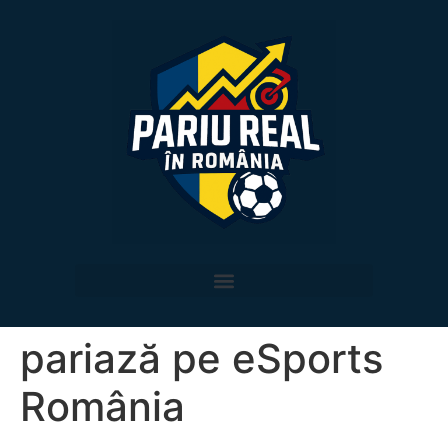
pariază pe eSports
România