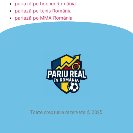
pariază pe hochei România
pariază pe tenis România
pariază pe MMA România
Toate drepturile rezervate
©
2025.