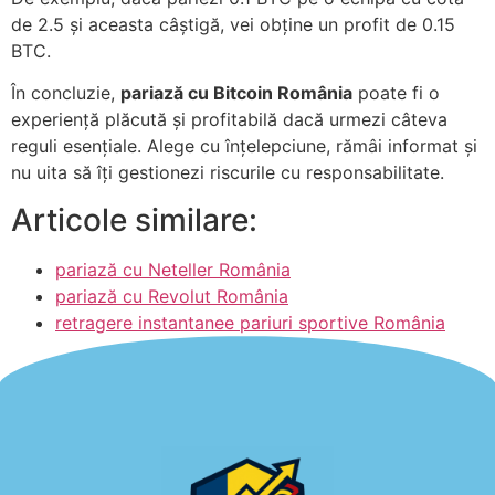
de 2.5 și aceasta câștigă, vei obține un profit de 0.15
BTC.
În concluzie,
pariază cu Bitcoin România
poate fi o
experiență plăcută și profitabilă dacă urmezi câteva
reguli esențiale. Alege cu înțelepciune, rămâi informat și
nu uita să îți gestionezi riscurile cu responsabilitate.
Articole similare:
pariază cu Neteller România
pariază cu Revolut România
retragere instantanee pariuri sportive România