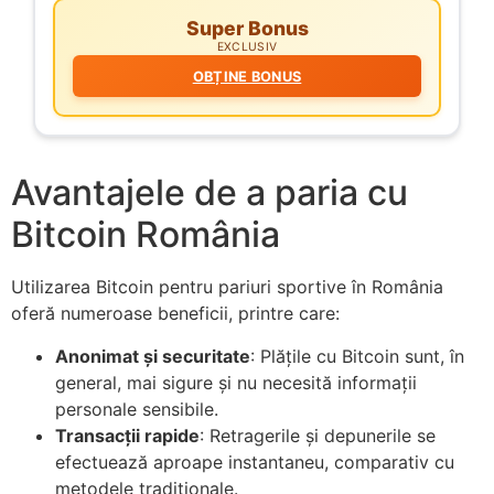
Super Bonus
EXCLUSIV
OBȚINE BONUS
Avantajele de a paria cu
Bitcoin România
Utilizarea Bitcoin pentru pariuri sportive în România
oferă numeroase beneficii, printre care:
Anonimat și securitate
: Plățile cu Bitcoin sunt, în
general, mai sigure și nu necesită informații
personale sensibile.
Transacții rapide
: Retragerile și depunerile se
efectuează aproape instantaneu, comparativ cu
metodele tradiționale.