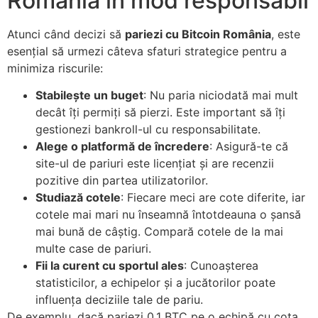
România în mod responsabil
Atunci când decizi să
pariezi cu Bitcoin România
, este
esențial să urmezi câteva sfaturi strategice pentru a
minimiza riscurile:
Stabilește un buget
: Nu paria niciodată mai mult
decât îți permiți să pierzi. Este important să îți
gestionezi bankroll-ul cu responsabilitate.
Alege o platformă de încredere
: Asigură-te că
site-ul de pariuri este licențiat și are recenzii
pozitive din partea utilizatorilor.
Studiază cotele
: Fiecare meci are cote diferite, iar
cotele mai mari nu înseamnă întotdeauna o șansă
mai bună de câștig. Compară cotele de la mai
multe case de pariuri.
Fii la curent cu sportul ales
: Cunoașterea
statisticilor, a echipelor și a jucătorilor poate
influența deciziile tale de pariu.
De exemplu, dacă pariezi 0.1 BTC pe o echipă cu cota