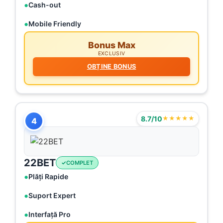
Cash-out
Mobile Friendly
Bonus Max
EXCLUSIV
OBȚINE BONUS
8.7/10
★★★★★
4
22BET
COMPLET
Plăți Rapide
Suport Expert
Interfață Pro