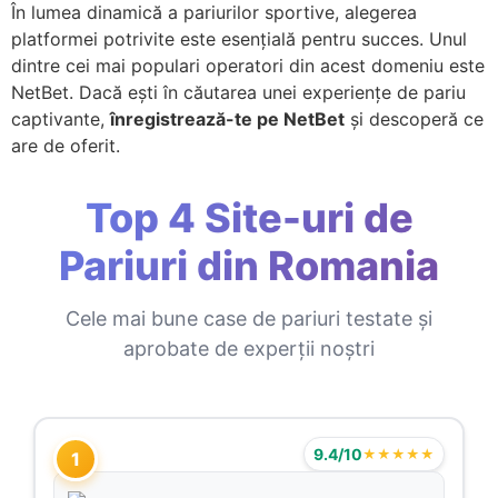
În lumea dinamică a pariurilor sportive, alegerea
platformei potrivite este esențială pentru succes. Unul
dintre cei mai populari operatori din acest domeniu este
NetBet. Dacă ești în căutarea unei experiențe de pariu
captivante,
înregistrează-te pe NetBet
și descoperă ce
are de oferit.
Top 4 Site-uri de
Pariuri din Romania
Cele mai bune case de pariuri testate și
aprobate de experții noștri
9.4/10
★★★★★
1