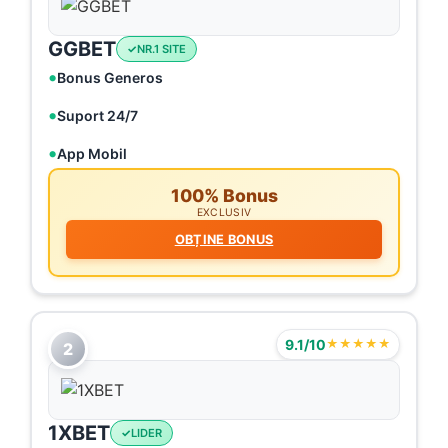
GGBET
NR.1 SITE
Bonus Generos
Suport 24/7
App Mobil
100% Bonus
EXCLUSIV
OBȚINE BONUS
9.1/10
★★★★★
2
1XBET
LIDER