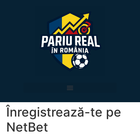
Înregistrează-te pe
NetBet