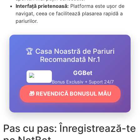
Interfață prietenoasă:
Platforma este ușor de
navigat, ceea ce facilitează plasarea rapidă a
pariurilor.
🏆 Casa Noastră de Pariuri
Recomandată Nr.1
GGBet
Bonus Exclusiv + Suport 24/7
🎁 REVENDICĂ BONUSUL MĂU
Pas cu pas: Înregistrează-te