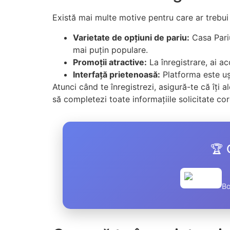
Există mai multe motive pentru care ar trebui
Varietate de opțiuni de pariu:
Casa Pariu
mai puțin populare.
Promoții atractive:
La înregistrare, ai a
Interfață prietenoasă:
Platforma este ușo
Atunci când te înregistrezi, asigură-te că îți a
să completezi toate informațiile solicitate cor
🏆 
Bo