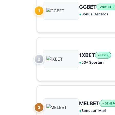
GGBET
NR.1 SITE
1
Bonus Generos
1XBET
LIDER
2
50+ Sporturi
MELBET
GENER
3
Bonusuri Mari