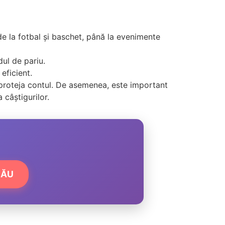
 de la fotbal și baschet, până la evenimente
dul de pariu.
eficient.
proteja contul. De asemenea, este important
 câștigurilor.
MĂU