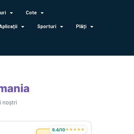
uri
Cote
Aplicații
Sporturi
Plăți
omania
 noștri
9.4/10
★★★★★