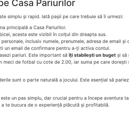
pe Casa Pariurilor
te simplu și rapid. Iată pașii pe care trebuie să îi urmezi:
a principală a Casa Pariurilor.
icei, acesta este vizibil în colțul din dreapta sus.
 personale, inclusiv numele, prenumele, adresa de email și d
ti un email de confirmare pentru a-ți activa contul.
asezi pariuri. Este important să
îți stabilești un buget
și să 
n meci de fotbal cu cote de 2.00, iar suma pe care dorești să
rderile sunt o parte naturală a jocului. Este esențial să pariez
este un pas simplu, dar crucial pentru a începe aventura ta î
u a te bucura de o experiență plăcută și profitabilă.