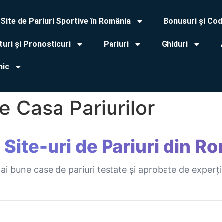
Site de Pariuri Sportive în România
Bonusuri și Cod
uri și Pronosticuri
Pariuri
Ghiduri
nic
e Casa Pariurilor
 Site-uri de Pariuri din R
ai bune case de pariuri testate și aprobate de experții