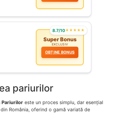
8.7/10
★★★★★
Super Bonus
EXCLUSIV
OBȚINE BONUS
ea pariurilor
Pariurilor
este un proces simplu, dar esențial
me din România, oferind o gamă variată de