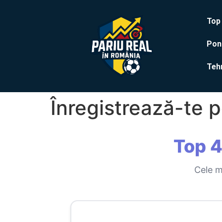
Top 
Pont
Teh
Înregistrează-te p
Top 4
Cele m