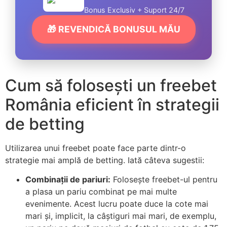
Bonus Exclusiv + Suport 24/7
🎁 REVENDICĂ BONUSUL MĂU
Cum să folosești un freebet
România eficient în strategii
de betting
Utilizarea unui freebet poate face parte dintr-o
strategie mai amplă de betting. Iată câteva sugestii:
Combinații de pariuri:
Folosește freebet-ul pentru
a plasa un pariu combinat pe mai multe
evenimente. Acest lucru poate duce la cote mai
mari și, implicit, la câștiguri mai mari, de exemplu,