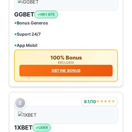
GGBET
NR.1 SITE
Bonus Generos
Suport 24/7
App Mobil
100% Bonus
EXCLUSIV
OBȚINE BONUS
9.1/10
★★★★★
2
1XBET
LIDER