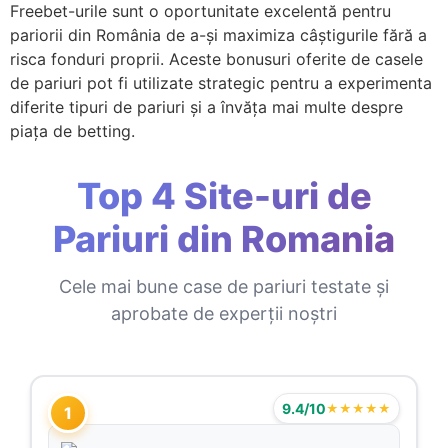
Freebet-urile sunt o oportunitate excelentă pentru
pariorii din România de a-și maximiza câștigurile fără a
risca fonduri proprii. Aceste bonusuri oferite de casele
de pariuri pot fi utilizate strategic pentru a experimenta
diferite tipuri de pariuri și a învăța mai multe despre
piața de betting.
Top 4 Site-uri de
Pariuri din Romania
Cele mai bune case de pariuri testate și
aprobate de experții noștri
9.4/10
★★★★★
1