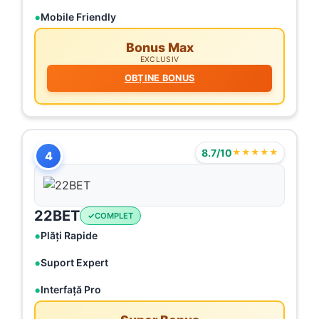
Mobile Friendly
Bonus Max
EXCLUSIV
OBȚINE BONUS
8.7/10
★★★★★
4
22BET
COMPLET
Plăți Rapide
Suport Expert
Interfață Pro