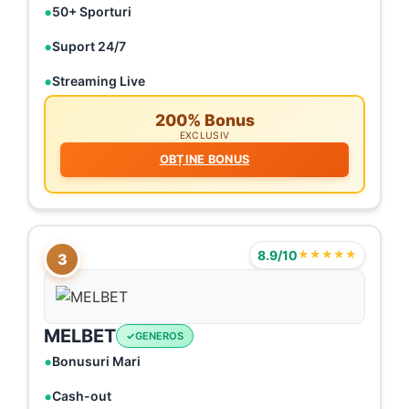
50+ Sporturi
Suport 24/7
Streaming Live
200% Bonus
EXCLUSIV
OBȚINE BONUS
8.9/10
★★★★★
3
MELBET
GENEROS
Bonusuri Mari
Cash-out