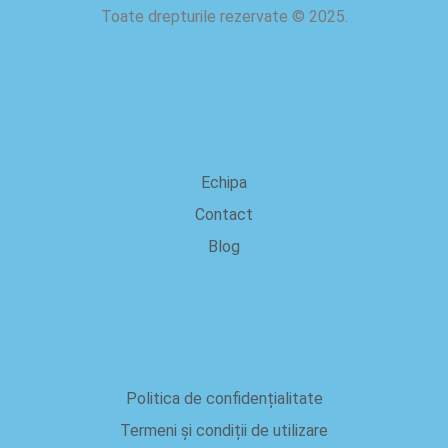
Toate drepturile rezervate
©
2025.
despre noi
Echipa
Contact
Blog
Juridic
Politica de confidențialitate
Termeni și condiții de utilizare