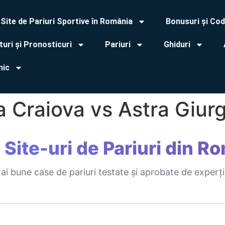
Site de Pariuri Sportive în România
Bonusuri și Cod
uri și Pronosticuri
Pariuri
Ghiduri
nic
a Craiova vs Astra Giurg
 Site-uri de Pariuri din R
ai bune case de pariuri testate și aprobate de experții