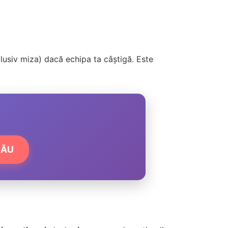
clusiv miza) dacă echipa ta câștigă. Este
MĂU