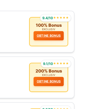
9.4/10
★★★★★
100% Bonus
EXCLUSIV
OBȚINE BONUS
9.1/10
★★★★★
200% Bonus
EXCLUSIV
e
OBȚINE BONUS