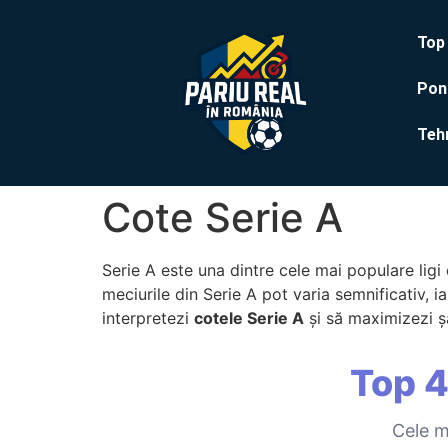
Top 
Pont
Teh
Cote Serie A
Serie A este una dintre cele mai populare ligi
meciurile din Serie A pot varia semnificativ, 
interpretezi
cotele Serie A
și să maximizezi ș
Top 4
Cele m