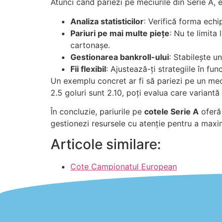
Atunci când pariezi pe meciurile din Serie A, e
Analiza statisticilor
: Verifică forma echip
Pariuri pe mai multe piețe
: Nu te limita
cartonașe.
Gestionarea bankroll-ului
: Stabilește u
Fii flexibil
: Ajustează-ți strategiile în fun
Un exemplu concret ar fi să pariezi pe un mec
2.5 goluri sunt 2.10, poți evalua care variantă
În concluzie, pariurile pe
cotele Serie A
oferă 
gestionezi resursele cu atenție pentru a maxi
Articole similare:
Cote Campionatul European