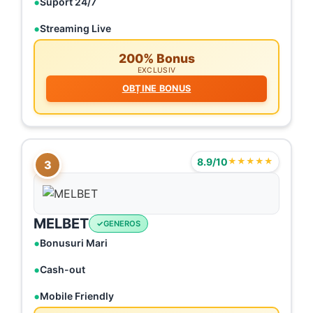
Suport 24/7
Streaming Live
200% Bonus
EXCLUSIV
OBȚINE BONUS
8.9/10
★★★★★
3
MELBET
GENEROS
Bonusuri Mari
Cash-out
Mobile Friendly