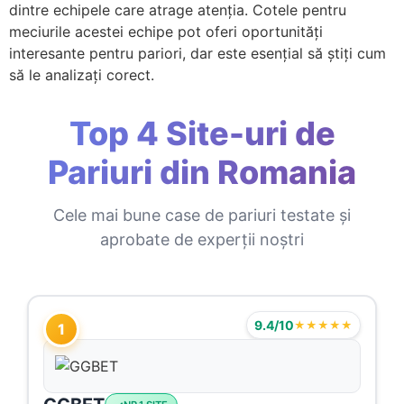
dintre echipele care atrage atenția. Cotele pentru
meciurile acestei echipe pot oferi oportunități
interesante pentru pariori, dar este esențial să știți cum
să le analizați corect.
Top 4 Site-uri de
Pariuri din Romania
Cele mai bune case de pariuri testate și
aprobate de experții noștri
9.4/10
★★★★★
1