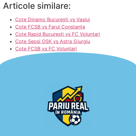
Articole similare:
Cote Dinamo București vs Vaslui
Cote FCSB vs Farul Constanța
Cote Rapid București vs FC Voluntari
Cote Sepsi OSK vs Astra Giurgiu
Cote FCSB vs FC Voluntari