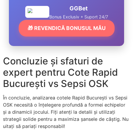
GGBet
Bonus Exclusiv + Suport 24/7
🎁 REVENDICĂ BONUSUL MĂU
Concluzie și sfaturi de
expert pentru Cote Rapid
București vs Sepsi OSK
În concluzie, analizarea cotele Rapid București vs Sepsi
OSK necesită o înțelegere profundă a formei echipelor
și a dinamicii jocului. Fiți atenți la detalii și utilizați
strategii solide pentru a maximiza șansele de câștig. Nu
uitați să pariați responsabil!