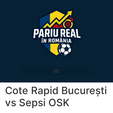
Cote Rapid București
vs Sepsi OSK