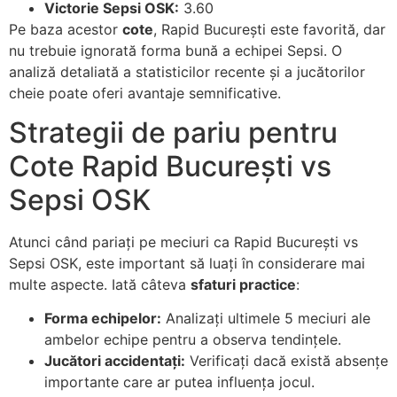
Victorie Sepsi OSK:
3.60
Pe baza acestor
cote
, Rapid București este favorită, dar
nu trebuie ignorată forma bună a echipei Sepsi. O
analiză detaliată a statisticilor recente și a jucătorilor
cheie poate oferi avantaje semnificative.
Strategii de pariu pentru
Cote Rapid București vs
Sepsi OSK
Atunci când pariați pe meciuri ca Rapid București vs
Sepsi OSK, este important să luați în considerare mai
multe aspecte. Iată câteva
sfaturi practice
:
Forma echipelor:
Analizați ultimele 5 meciuri ale
ambelor echipe pentru a observa tendințele.
Jucători accidentați:
Verificați dacă există absențe
importante care ar putea influența jocul.