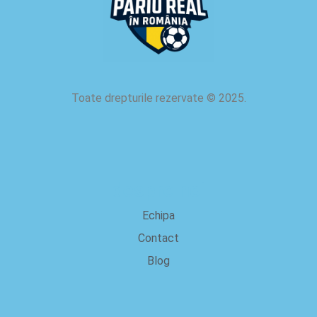
Toate drepturile rezervate
©
2025.
despre noi
Echipa
Contact
Blog