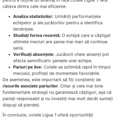
câteva dintre cele mai eficiente:
Analiza statisticilor:
Urmăriți performanțele
echipelor și ale jucătorilor pentru a identifica
tendințele.
Studiați forma recentă:
O echipă care a câștigat
ultimele meciuri are șanse mai mari să continue
seria.
Verificați absențele:
Jucătorii cheie absenți pot
afecta semnificativ șansele unei echipe.
Pariuri pe live:
Cotele se schimbă rapid în timpul
meciului; profitați de momentele favorabile.
De asemenea, este important să fiți conștienți de
riscurile asociate pariurilor
. Chiar și cele mai bine
fundamentate strategii nu garantează câștiguri, așa că
pariați responsabil și nu investiți mai mult decât sunteți
dispuși să pierdeți.
În concluzie, cotele Ligue 1 oferă oportunități