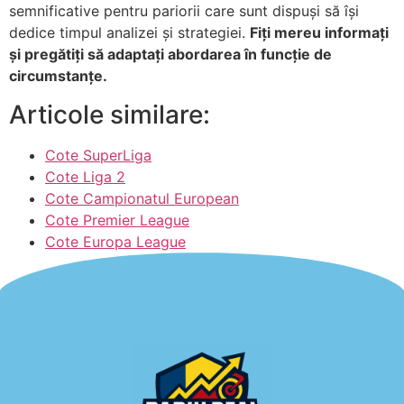
semnificative pentru pariorii care sunt dispuși să își
dedice timpul analizei și strategiei.
Fiți mereu informați
și pregătiți să adaptați abordarea în funcție de
circumstanțe.
Articole similare:
Cote SuperLiga
Cote Liga 2
Cote Campionatul European
Cote Premier League
Cote Europa League