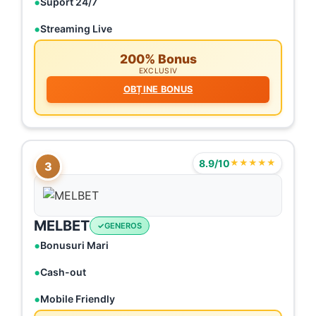
Suport 24/7
Streaming Live
200% Bonus
EXCLUSIV
OBȚINE BONUS
8.9/10
★★★★★
3
MELBET
GENEROS
Bonusuri Mari
Cash-out
Mobile Friendly