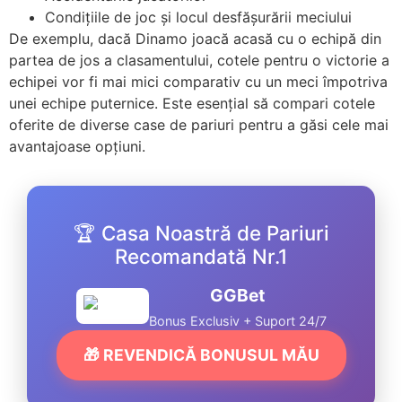
Condițiile de joc și locul desfășurării meciului
De exemplu, dacă Dinamo joacă acasă cu o echipă din
partea de jos a clasamentului, cotele pentru o victorie a
echipei vor fi mai mici comparativ cu un meci împotriva
unei echipe puternice. Este esențial să compari cotele
oferite de diverse case de pariuri pentru a găsi cele mai
avantajoase opțiuni.
🏆 Casa Noastră de Pariuri
Recomandată Nr.1
GGBet
Bonus Exclusiv + Suport 24/7
🎁 REVENDICĂ BONUSUL MĂU