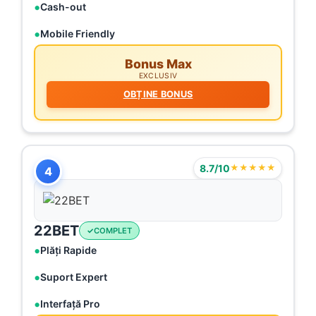
Cash-out
Mobile Friendly
Bonus Max
EXCLUSIV
OBȚINE BONUS
8.7/10
★★★★★
4
22BET
COMPLET
Plăți Rapide
Suport Expert
Interfață Pro