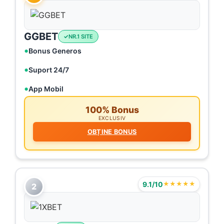
GGBET
NR.1 SITE
Bonus Generos
Suport 24/7
App Mobil
100% Bonus
EXCLUSIV
OBȚINE BONUS
9.1/10
★★★★★
2