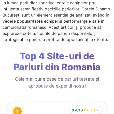
În lumea pariurilor sportive, cotele echipelor pot
influența semnificativ deciziile pariorilor. Cotele Dinamo
București sunt un element esențial de analizat, având în
vedere popularitatea echipei și performanțele sale în
campionatul românesc. Acest articol își propune să
exploreze cotele, tipurile de pariuri disponibile și
strategii utile pentru a profita de oportunitățile oferite.
Top 4 Site-uri de
Pariuri din Romania
Cele mai bune case de pariuri testate și
aprobate de experții noștri
9.4/10
★★★★★
1