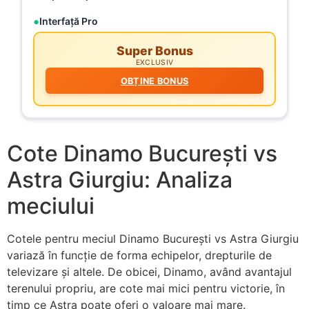
Interfață Pro
Super Bonus
EXCLUSIV
OBȚINE BONUS
Cote Dinamo București vs
Astra Giurgiu: Analiza
meciului
Cotele pentru meciul Dinamo București vs Astra Giurgiu
variază în funcție de forma echipelor, drepturile de
televizare și altele. De obicei, Dinamo, având avantajul
terenului propriu, are cote mai mici pentru victorie, în
timp ce Astra poate oferi o valoare mai mare.