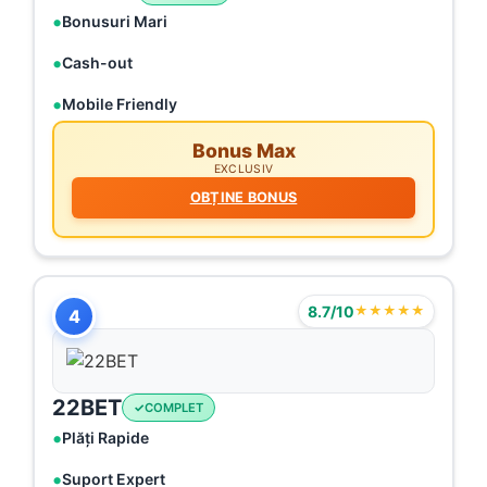
Bonusuri Mari
Cash-out
Mobile Friendly
Bonus Max
EXCLUSIV
OBȚINE BONUS
8.7/10
★★★★★
4
22BET
COMPLET
Plăți Rapide
Suport Expert