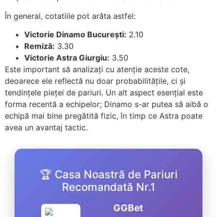
În general, cotatiile pot arăta astfel:
Victorie Dinamo București:
2.10
Remiză:
3.30
Victorie Astra Giurgiu:
3.50
Este important să analizați cu atenție aceste cote,
deoarece ele reflectă nu doar probabilitățile, ci și
tendințele pieței de pariuri. Un alt aspect esențial este
forma recentă a echipelor; Dinamo s-ar putea să aibă o
echipă mai bine pregătită fizic, în timp ce Astra poate
avea un avantaj tactic.
🏆 Casa Noastră de Pariuri
Recomandată Nr.1
GGBet