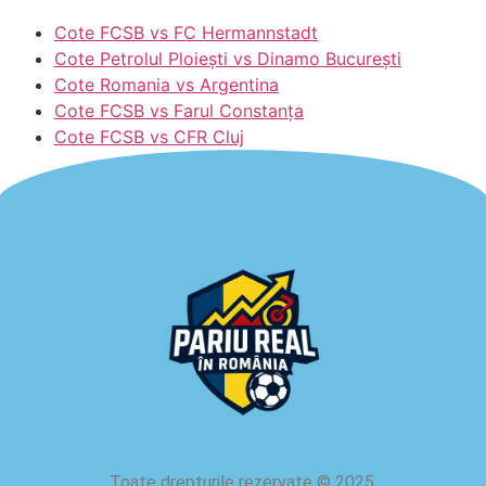
Cote FCSB vs FC Hermannstadt
Cote Petrolul Ploiești vs Dinamo București
Cote Romania vs Argentina
Cote FCSB vs Farul Constanța
Cote FCSB vs CFR Cluj
Toate drepturile rezervate
©
2025.