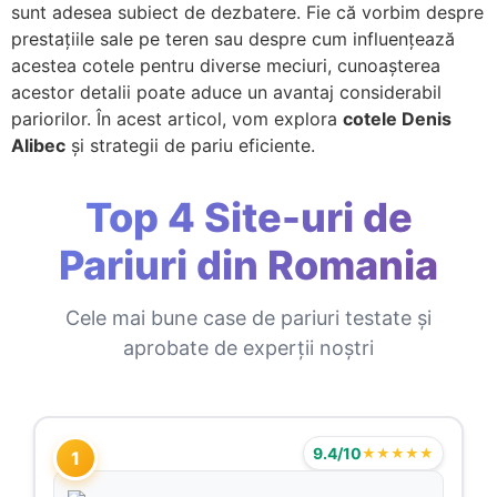
sunt adesea subiect de dezbatere. Fie că vorbim despre
prestațiile sale pe teren sau despre cum influențează
acestea cotele pentru diverse meciuri, cunoașterea
acestor detalii poate aduce un avantaj considerabil
pariorilor. În acest articol, vom explora
cotele Denis
Alibec
și strategii de pariu eficiente.
Top 4 Site-uri de
Pariuri din Romania
Cele mai bune case de pariuri testate și
aprobate de experții noștri
9.4/10
★★★★★
1