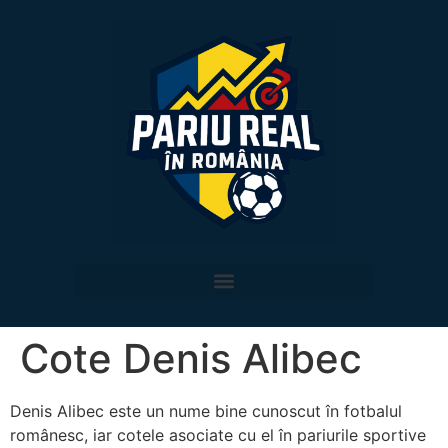
Cote Denis Alibec
Denis Alibec este un nume bine cunoscut în fotbalul
românesc, iar cotele asociate cu el în pariurile sportive