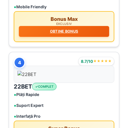
Mobile Friendly
Bonus Max
EXCLUSIV
OBȚINE BONUS
8.7/10
★★★★★
4
22BET
COMPLET
Plăți Rapide
Suport Expert
Interfață Pro