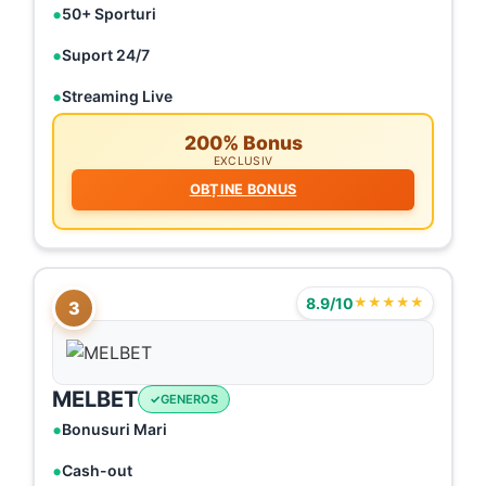
50+ Sporturi
Suport 24/7
Streaming Live
200% Bonus
EXCLUSIV
OBȚINE BONUS
8.9/10
★★★★★
3
MELBET
GENEROS
Bonusuri Mari
Cash-out