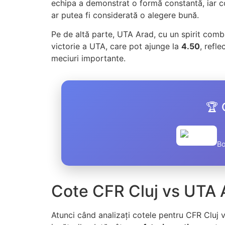
echipa a demonstrat o formă constantă, iar co
ar putea fi considerată o alegere bună.
Pe de altă parte, UTA Arad, cu un spirit comba
victorie a UTA, care pot ajunge la
4.50
, refl
meciuri importante.
🏆 
Bo
Cote CFR Cluj vs UTA A
Atunci când analizați cotele pentru CFR Cluj vs