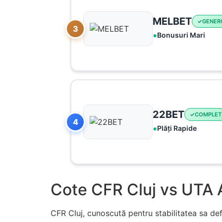
MELBET
GENER
3
Bonusuri Mari
22BET
COMPLET
4
Plăți Rapide
Cote CFR Cluj vs UTA A
CFR Cluj, cunoscută pentru stabilitatea sa defe