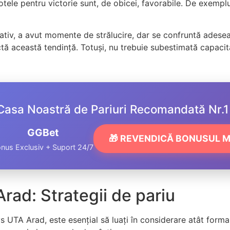
tele pentru victorie sunt, de obicei, favorabile. De exempl
tiv, a avut momente de strălucire, dar se confruntă adesea 
ectă această tendință. Totuși, nu trebuie subestimată capacit
Casa Noastră de Pariuri Recomandată Nr.1
GGBet
🎁 REVENDICĂ BONUSUL 
nus Exclusiv + Suport 24/7
rad: Strategii de pariu
 UTA Arad, este esențial să luați în considerare atât forma ec