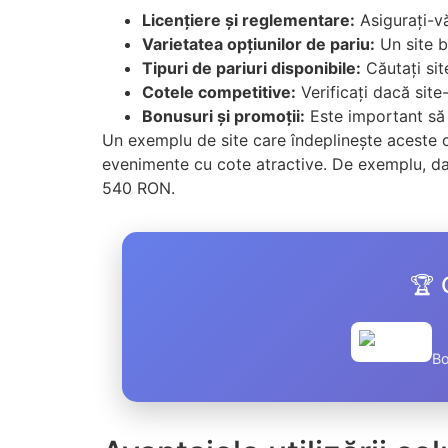
Licențiere și reglementare:
Asigurați-vă
Varietatea opțiunilor de pariu:
Un site b
Tipuri de pariuri disponibile:
Căutați site
Cotele competitive:
Verificați dacă site
Bonusuri și promoții:
Este important să a
Un exemplu de site care îndeplinește aceste cr
evenimente cu cote atractive. De exemplu, dac
540 RON.
🏆 
Bo