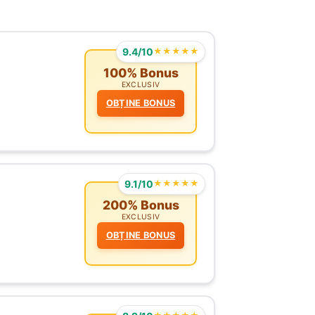
9.4/10
★★★★★
100% Bonus
EXCLUSIV
OBȚINE BONUS
9.1/10
★★★★★
200% Bonus
EXCLUSIV
e
OBȚINE BONUS