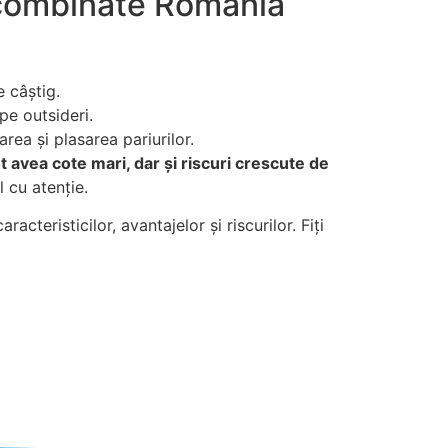
ri combinate România
 câștig.
pe outsideri.
rea și plasarea pariurilor.
t avea cote mari, dar și riscuri crescute de
l cu atenție.
acteristicilor, avantajelor și riscurilor. Fiți