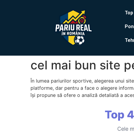
Top 
Pont
Teh
cel mai bun site 
În lumea pariurilor sportive, alegerea unui si
platforme, dar pentru a face o alegere inform
își propune să ofere o analiză detaliată a aces
Top 4
Cele m