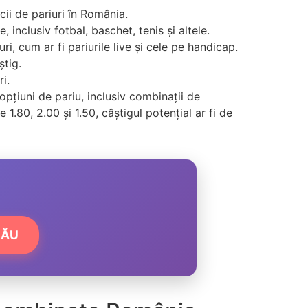
ii de pariuri în România.
inclusiv fotbal, baschet, tenis și altele.
ri, cum ar fi pariurile live și cele pe handicap.
știg.
i.
pțiuni de pariu, inclusiv combinații de
80, 2.00 și 1.50, câștigul potențial ar fi de
MĂU