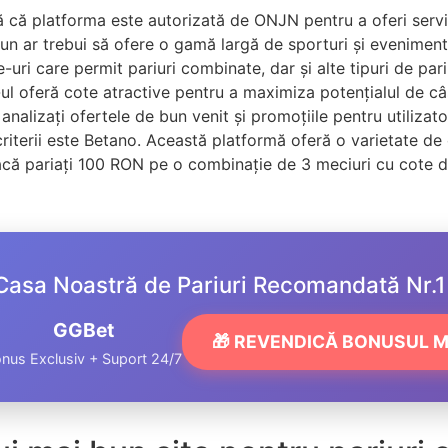
 că platforma este autorizată de ONJN pentru a oferi servic
un ar trebui să ofere o gamă largă de sporturi și evenimente, 
-uri care permit pariuri combinate, dar și alte tipuri de pariu
-ul oferă cote atractive pentru a maximiza potențialul de câ
nalizați ofertele de bun venit și promoțiile pentru utilizator
iterii este Betano. Această platformă oferă o varietate de o
ă pariați 100 RON pe o combinație de 3 meciuri cu cote de 1.
Casa Noastră de Pariuri Recomandată Nr.1
GGBet
🎁 REVENDICĂ BONUSUL 
nus Exclusiv + Suport 24/7