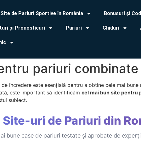
Site de Pariuri Sportive în România
Bonusuri și Cod
uri și Pronosticuri
Pariuri
Ghiduri
nic
pentru pariuri combinat
te de încredere este esențială pentru a obține cele mai bune
ată, este important să identificăm
cel mai bun site pentru
tui subiect.
 Site-uri de Pariuri din R
ai bune case de pariuri testate și aprobate de experții