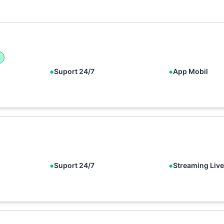
Suport 24/7
App Mobil
Suport 24/7
Streaming Liv