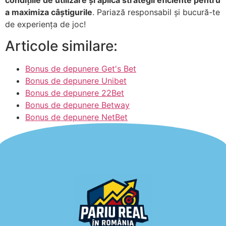
condițiile de utilizare și aplică strategii eficiente pentru
a maximiza câștigurile
. Pariază responsabil și bucură-te
de experiența de joc!
Articole similare:
Bonus de depunere Get's Bet
Bonus de depunere Unibet
Bonus de depunere 22Bet
Bonus de depunere Betway
Bonus de depunere NetBet