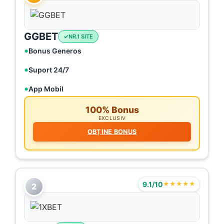
GGBET
NR.1 SITE
Bonus Generos
Suport 24/7
App Mobil
100% Bonus
EXCLUSIV
OBȚINE BONUS
9.1/10
★★★★★
2